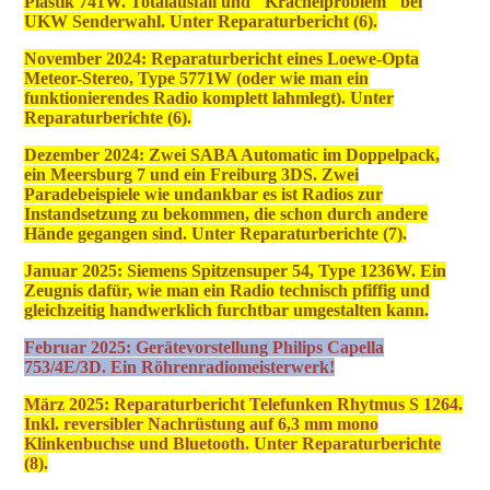
Plastik 741W. Totalausfall und "Krachelproblem" bei
UKW Senderwahl. Unter Reparaturbericht (6).
November 2024: Reparaturbericht eines Loewe-Opta
Meteor-Stereo, Type 5771W (oder wie man ein
funktionierendes Radio komplett lahmlegt). Unter
Reparaturberichte (6).
Dezember 2024: Zwei SABA Automatic im Doppelpack,
ein Meersburg 7 und ein Freiburg 3DS. Zwei
Paradebeispiele wie undankbar es ist Radios zur
Instandsetzung zu bekommen, die schon durch andere
Hände gegangen sind. Unter Reparaturberichte (7).
Januar 2025: Siemens Spitzensuper 54, Type 1236W. Ein
Zeugnis dafür, wie man ein Radio technisch pfiffig und
gleichzeitig handwerklich furchtbar umgestalten kann.
Februar 2025: Gerätevorstellung Philips Capella
753/4E/3D. Ein Röhrenradiomeisterwerk!
März 2025: Reparaturbericht Telefunken Rhytmus S 1264.
Inkl. reversibler Nachrüstung auf 6,3 mm mono
Klinkenbuchse und Bluetooth. Unter Reparaturberichte
(8).