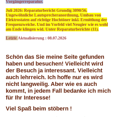
Vorgängerreparatur.
Juli 2026: Reparaturbericht Grundig 3090/56.
Ungewöhnliche Lautsprecheranordnung, Umbau von
Elektrostaten auf richtige Hochtöner inkl. Ermittlung der
Frequenzweiche. Und im Vorfeld viel Neugier wie es wohl
am Ende klingen wid. Unter Reparaturberichte (11).
Letzte
Aktualisierung : 08.07.2026
Schön das Sie meine Seite gefunden
haben und besuchen! Vielleicht wird
der Besuch ja interessant. Vielleicht
auch lehrreich. Ich hoffe nur es wird
nicht langweilig. Aber wie es auch
kommt, in jedem Fall bedanke ich mich
für Ihr Interesse!
Viel Spaß beim stöbern !