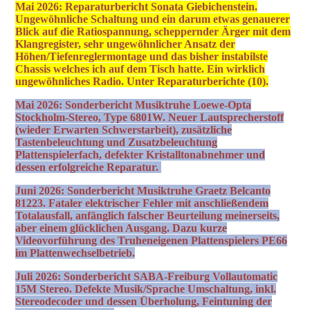
Mai 2026: Reparaturbericht Sonata Giebichenstein.
Ungewöhnliche Schaltung und ein darum etwas genauerer
Blick auf die Ratiospannung, scheppernder Ärger mit dem
Klangregister, sehr ungewöhnlicher Ansatz der
Höhen/Tiefenreglermontage und das bisher instabilste
Chassis welches ich auf dem Tisch hatte. Ein wirklich
ungewöhnliches Radio. Unter Reparaturberichte (10).
Mai 2026: Sonderbericht Musiktruhe Loewe-Opta
Stockholm-Stereo, Type 6801W. Neuer Lautsprecherstoff
(wieder Erwarten Schwerstarbeit), zusätzliche
Tastenbeleuchtung und Zusatzbeleuchtung
Plattenspielerfach, defekter Kristalltonabnehmer und
dessen erfolgreiche Reparatur.
Juni 2026: Sonderbericht Musiktruhe Graetz Belcanto
81223. Fataler elektrischer Fehler mit anschließendem
Totalausfall, anfänglich falscher Beurteilung meinerseits,
aber einem glücklichen Ausgang. Dazu kurze
Videovorführung des Truheneigenen Plattenspielers PE66
im Plattenwechselbetrieb.
Juli 2026: Sonderbericht SABA-Freiburg Vollautomatic
15M Stereo. Defekte Musik/Sprache Umschaltung, inkl.
Stereodecoder und dessen Überholung, Feintuning der