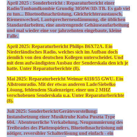
April 2025 : Sonderbericht : Reparaturbericht einer
Radio/Tonbandkombie Grundig 3050W/3D-TB. Es gab viel
zu tun... Bluetoothnachrüstung, Gleichrichteraustausch,
Riemenwechsel, Lautsprecherneudämmung, die üblichen
Standardarbeiten, eine anstrengende Gehäuseaufarbeitung
und mal wieder eine vor jahrzehnten eingebaute, kleine
Falle.
April 2025: Reparaturbericht Philips B6X72A. Ein
Niederländisches Radio, welches sich im Aufbau doch
ziemlich von den deutschen Kollegen unterscheidet. Und
mit dem aufwändigsten Ausbau der Senderskala den ich je
hatte. Unter Reparaturberichte (8).
Mai 2025: Reparaturbericht Weimar 6118/55 GWU. Ein
Allstromradio. Mit der etwas anderen Lade/Siebelko
Lösung, fehlendem Skalenzeiger, einer um 2 MHZ
verschobenen Senderskala u.a. Unter Reparaturberichte
(8).
Juli 2025: Sonderbericht/Gerätevorstellung:
Instandsetzung einer Musiktruhe Kuba Puszta Type
604.
Abenteuerliche Verkabelung, Neugummierung des
Treibrades des Plattenspielers, Bluetothnachrüstung mit
nötiger, reversibler Schalterlösung und einfach - ein