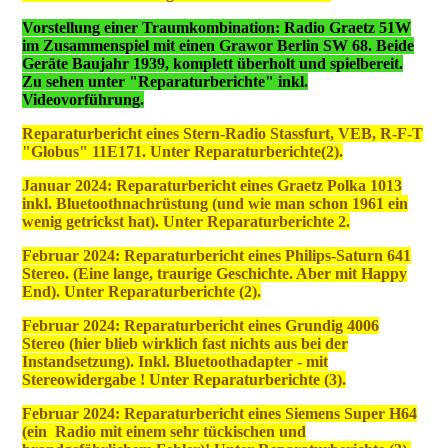
Vorstellung einer Traumkombination: Radio Graetz 51W
im Zusammenspiel mit einen Grawor Berlin SW 68. Beide
Geräte Baujahr 1939, komplett überholt und spielbereit.
Zu sehen unter "Reparaturberichte" inkl.
Videovorführung.
Reparaturbericht eines Stern-Radio Stassfurt, VEB, R-F-T
"Globus" 11E171. Unter Reparaturberichte(2).
Januar 2024: Reparaturbericht eines Graetz Polka 1013
inkl. Bluetoothnachrüstung (und wie man schon 1961 ein
wenig getrickst hat). Unter Reparaturberichte 2.
Februar 2024: Reparaturbericht eines Philips-Saturn 641
Stereo. (Eine lange, traurige Geschichte. Aber mit Happy
End). Unter Reparaturberichte (2).
Februar 2024: Reparaturbericht eines Grundig 4006
Stereo (hier blieb wirklich fast nichts aus bei der
Instandsetzung). Inkl. Bluetoothadapter - mit
Stereowidergabe ! Unter Reparaturberichte (3).
Februar 2024: Reparaturbericht eines Siemens Super H64
(ein Radio mit einem sehr tückischen und