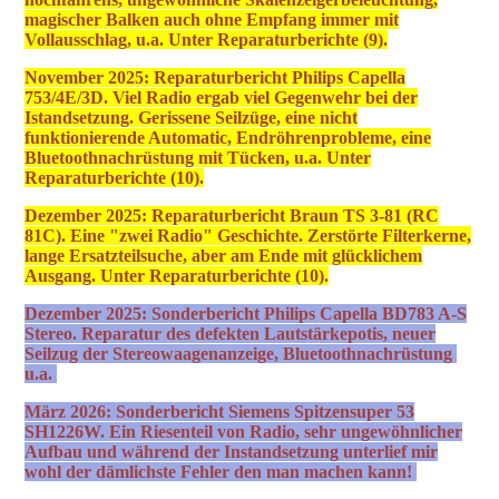
magischer Balken auch ohne Empfang immer mit
Vollausschlag, u.a. Unter Reparaturberichte (9).
November 2025: Reparaturbericht Philips Capella
753/4E/3D. Viel Radio ergab viel Gegenwehr bei der
Istandsetzung. Gerissene Seilzüge, eine nicht
funktionierende Automatic, Endröhrenprobleme, eine
Bluetoothnachrüstung mit Tücken, u.a. Unter
Reparaturberichte (10).
Dezember 2025: Reparaturbericht Braun TS 3-81 (RC
81C). Eine "zwei Radio" Geschichte. Zerstörte Filterkerne,
lange Ersatzteilsuche, aber am Ende mit glücklichem
Ausgang. Unter Reparaturberichte (10).
Dezember 2025: Sonderbericht Philips Capella BD783 A-S
Stereo. Reparatur des defekten Lautstärkepotis, neuer
Seilzug der Stereowaagenanzeige, Bluetoothnachrüstung
u.a.
März 2026: Sonderbericht Siemens Spitzensuper 53
SH1226W. Ein Riesenteil von Radio, sehr ungewöhnlicher
Aufbau und während der Instandsetzung unterlief mir
wohl der dämlichste Fehler den man machen kann!