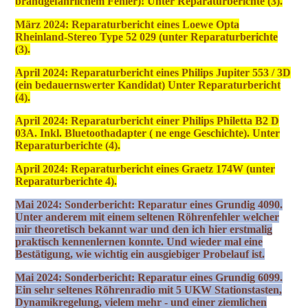
brandgefährlichem Fehler)! Unter Reparaturberichte (3).
März 2024: Reparaturbericht eines Loewe Opta
Rheinland-Stereo Type 52 029 (unter Reparaturberichte
(3).
April 2024: Reparaturbericht eines Philips Jupiter 553 / 3D
(ein bedauernswerter Kandidat) Unter Reparaturbericht
(4).
April 2024: Reparaturbericht einer Philips Philetta B2 D
03A. Inkl. Bluetoothadapter ( ne enge Geschichte). Unter
Reparaturberichte (4).
April 2024: Reparaturbericht eines Graetz 174W (unter
Reparaturberichte 4).
Mai 2024: Sonderbericht: Reparatur eines Grundig 4090.
Unter anderem mit einem seltenen Röhrenfehler welcher
mir theoretisch bekannt war und den ich hier erstmalig
praktisch kennenlernen konnte. Und wieder mal eine
Bestätigung, wie wichtig ein ausgiebiger Probelauf ist.
Mai 2024: Sonderbericht: Reparatur eines Grundig 6099.
Ein sehr seltenes Röhrenradio mit 5 UKW Stationstasten,
Dynamikregelung, vielem mehr - und einer ziemlichen