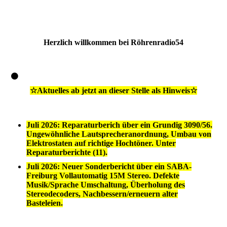
Herzlich willkommen bei Röhrenradio54
☆Aktuelles ab jetzt an dieser Stelle als Hinweis☆
Juli 2026: Reparaturberich über ein Grundig 3090/56.
Ungewöhnliche Lautsprecheranordnung, Umbau von
Elektrostaten auf richtige Hochtöner. Unter
Reparaturberichte (11).
Juli 2026: Neuer Sonderbericht über ein SABA-
Freiburg Vollautomatig 15M Stereo. Defekte
Musik/Sprache Umschaltung, Überholung des
Stereodecoders, Nachbessern/erneuern alter
Basteleien.