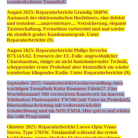
wunderdschönes Tonmöbel!
August 2025: Reparaturbericht Grundig 5040W.
Austausch des elektrostatischen Hochtöners, eine defekte
und trotzdem ....unzerstörbare.... Netzsicherung, elegante
Tastenschaltung, Fernsehton vorbereitet und mal wieder
ein ziemlich großes Kondensatorgrab. Unter
Reparaturberichte (9).
August 2025: Reparaturbericht Philips Reverbo
B7X14A/62. Erneuern der EL-Folie, ungewöhnlicher
Chassisausbau, einiges an nicht funktionierender Technik,
scheppernder erster Probelauf aber letztendlich ein wieder
wunderbar klingendes Radio. Unter Reparaturberichte (9).
September 2025: Sonderbericht/Gerätevorstellung eines
wuchtigen Tonmöbels Kuba Romanze Fidelo57. Eine
Wuchtbrumme! Mit verstecktem Kunstwerk im inneren,
Telefunken Plattenspieler TW560 (mit Video im Probelauf),
Bluetoothnachrüstung mit weiterentwickelter
Schalterlösung und ein NOS EM34. Hier gab es mal wieder
das volle Programm!
Oktober 2025: Reparaturbericht Loewe-Opta Venus
Stereo, Type 5781W. Totalausfall während des ersten
hochfahrens, ungewöhnliche Skalenzeigerbeleuchtung,