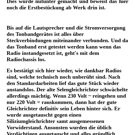
Dies wurde mitunter gemacht und beweist das hier
noch die Erstbestückung ab Werk drin ist.
Grundig 3050W_3D-TB, geöffnete Rückwand.
Bis auf die Lautsprecher und die Stromversorgung
des Tonbandgerätes ist alles über
Steckverbindungen miteinander verbunden. Und da
das Tonband erst getestet werden kann wenn das
Radio instandgesetzt ist, geht's mit dem
Radiochassis los.
Es bestätigt sich hier wieder, wie dankbar Radios
sind, welche technisch noch unberüht sind. Nach
den Standardarbeiten lief das gute Stück wieder
anstandslos. Der alte Selengleichrichter schwächelte
allerdings mächtig. Wenn 230 Volt ~ reingehen und
nur 220 Volt = rauskommen, dann hat der gute
Gleichrichter definitiv sein Leben hinter sich. Er
wurde ausgetauscht gegen einen
Siliziumgleichrichter samt ausgemessenen
Vorwiderstand. Ansonsten wurden die üblich
Verdächtigen ausgetauscht und alles gründlich