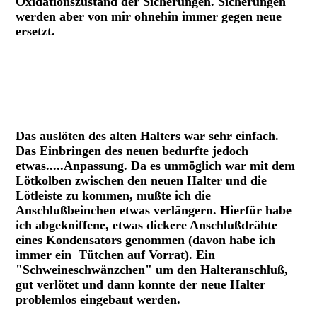
Oxidationszustand der Sicherungen. Sicherungen
werden aber von mir ohnehin immer gegen neue
ersetzt.
Defekter Sicherungshalter.
Sicherungen mit Schraubkappe
Das auslöten des alten Halters war sehr einfach.
Das Einbringen des neuen bedurfte jedoch
etwas.....Anpassung. Da es unmöglich war mit dem
Lötkolben zwischen den neuen Halter und die
Lötleiste zu kommen, mußte ich die
Anschlußbeinchen etwas verlängern. Hierfür habe
ich abgekniffene, etwas dickere Anschlußdrähte
eines Kondensators genommen (davon habe ich
immer ein Tütchen auf Vorrat). Ein
"Schweineschwänzchen" um den Halteranschluß,
gut verlötet und dann konnte der neue Halter
problemlos eingebaut werden.