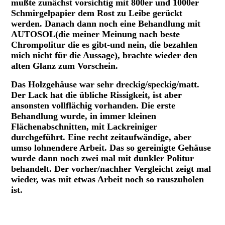
mußte zunächst vorsichtig mit 800er und 1000er
Schmirgelpapier dem Rost zu Leibe gerückt
werden. Danach dann noch eine Behandlung mit
AUTOSOL(die meiner Meinung nach beste
Chrompolitur die es gibt-und nein, die bezahlen
mich nicht für die Aussage), brachte wieder den
alten Glanz zum Vorschein.
Das Holzgehäuse war sehr dreckig/speckig/matt.
Der Lack hat die übliche Rissigkeit, ist aber
ansonsten vollflächig vorhanden. Die erste
Behandlung wurde, in immer kleinen
Flächenabschnitten, mit Lackreiniger
durchgeführt. Eine recht zeitaufwändige, aber
umso lohnendere Arbeit. Das so gereinigte Gehäuse
wurde dann noch zwei mal mit dunkler Politur
behandelt. Der vorher/nachher Vergleicht zeigt mal
wieder, was mit etwas Arbeit noch so rauszuholen
ist.
Gehäuse Grundig 3050W 3D TB, unbehandelt