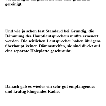
gereinigt.
Neuer Gleichrichter plus Vorwiderstand
Ausgetauschte Teile Grundig 3050W_3D
Und wie ja schon fast Standard bei Grundig, die
Dämmung des Hauptlautsprechers mußte erneuert
werden. Die seitlichen Lautsprecher haben übrigens
überhaupt keinen Dämmstreifen, sie sind direkt auf
eine separate Holzplatte geschraubt.
Hauptlautsprecher Grundig 3050W_3D, alte Dämmung
Hauptlautsprecher Grundig 3050W_3D neu gedämmt
Seitenlautsprecher Grundig 3050W_3D
Danach gab es wieder ein sehr gut empfangendes
und kräftig klingendes Radio.
Grundig 3050W Chassis Front.