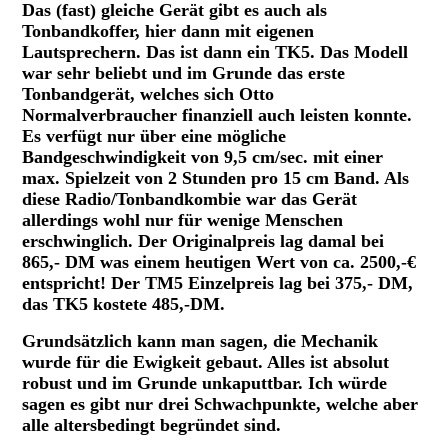
Das (fast) gleiche Gerät gibt es auch als
Tonbandkoffer, hier dann mit eigenen
Lautsprechern. Das ist dann ein TK5. Das Modell
war sehr beliebt und im Grunde das erste
Tonbandgerät, welches sich Otto
Normalverbraucher finanziell auch leisten konnte.
Es verfügt nur über eine mögliche
Bandgeschwindigkeit von 9,5 cm/sec. mit einer
max. Spielzeit von 2 Stunden pro 15 cm Band. Als
diese Radio/Tonbandkombie war das Gerät
allerdings wohl nur für wenige Menschen
erschwinglich. Der Originalpreis lag damal bei
865,- DM was einem heutigen Wert von ca. 2500,-€
entspricht! Der TM5 Einzelpreis lag bei 375,- DM,
das TK5 kostete 485,-DM.
Grundsätzlich kann man sagen, die Mechanik
wurde für die Ewigkeit gebaut. Alles ist absolut
robust und im Grunde unkaputtbar. Ich würde
sagen es gibt nur drei Schwachpunkte, welche aber
alle altersbedingt begründet sind.