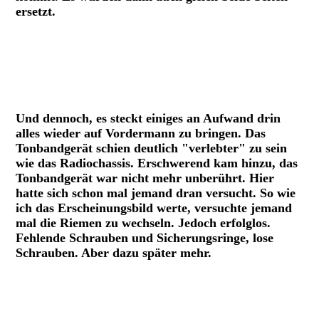
ersetzt.
Ausgetauschte Teile Grundig TM5
Kreative Lösung für die gebrochenen Mitnehmer
Mitnehmer Tonbandspule aus 3D-Drucker
Und dennoch, es steckt einiges an Aufwand drin
alles wieder auf Vordermann zu bringen. Das
Tonbandgerät schien deutlich "verlebter" zu sein
wie das Radiochassis. Erschwerend kam hinzu, das
Tonbandgerät war nicht mehr unberührt. Hier
hatte sich schon mal jemand dran versucht. So wie
ich das Erscheinungsbild werte, versuchte jemand
mal die Riemen zu wechseln. Jedoch erfolglos.
Fehlende Schrauben und Sicherungsringe, lose
Schrauben. Aber dazu später mehr.
Tonbandgerät TM 5 im Ausbauzustand.