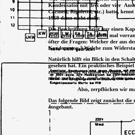
Kondensator mit drei oder vier Ansc
Carmen, Rigoletto, etc.) hatte, kennt
1960 dann nicht mehr.
Die Beschriftung zeigt nur einen Ka
Jetzt geht's hier gar nicht mal vorr
öfter die Fragen: Welcher der aus 
Kondensator ? Welche zum Widerstan
Natürlich hilft ein Blick in den Sch
gesehen hat. Ein praktisches Beispiel
zumindest der original verbaute Kon
nicht mehr gibt, muß man diese neu s
Also, zerpflücken wir m
Das folgende Bild zeigt zunächst di
ausgebaut.