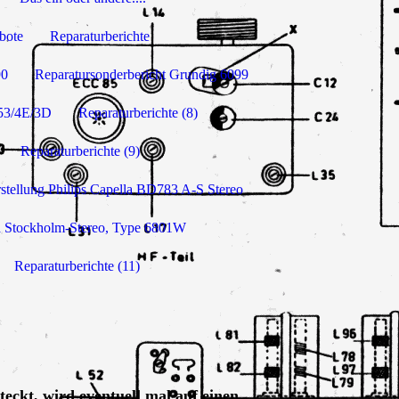
bote
Reparaturberichte
90
Reparatursonderbericht Grundig 6099
753/4E/3D
Reparaturberichte (8)
Reparaturberichte (9)
rstellung Philips Capella BD783 A-S Stereo
a Stockholm-Stereo, Type 6801W
Reparaturberichte (11)
teckt, wird eventuell mal auf einen