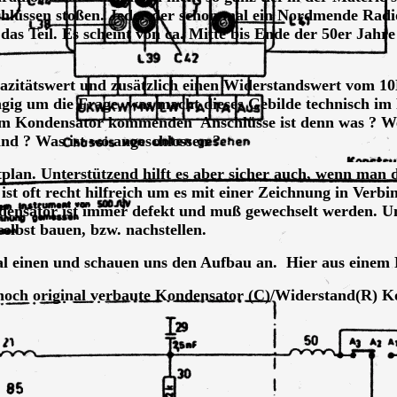
hlüssen stoßen. Jeder der schon mal ein Nordmende Radio
 das Teil. Es scheint von ca. Mitte bis Ende der 50er Jahre
pazitätswert und zusätzlich einen Widerstandswert vom 1
angig um die Frage, was macht dieses Gebilde technisch im
dem Kondensator kommenden Anschlüsse ist denn was ? W
d ? Was ist wo angeschlossen ?
altplan. Unterstützend hilft es aber sicher auch, wenn man
 ist oft recht hilfreich um es mit einer Zeichnung in Verbi
densator ist immer defekt und muß gewechselt werden. U
elbst bauen, bzw. nachstellen.
al einen und schauen uns den Aufbau an. Hier aus einem
e noch original verbaute Kondensator (C)/Widerstand(R) 