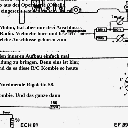
 aus der Opernserie (Othello,
 eingesetzt worden zu sein, ab ca.
0Mohm, hat aber nur drei Anschlüsse.
 Radio. Vielmehr höre und lese ich
elche Anschlüsse gehören zum
 den inneren Aufbau einfach mal
ndung zu bringen. Denn eins ist klar,
nd da es diese R/C Kombie so heute
 Nordmende Rigoletto 58.
Kombie. Und das ganze dann