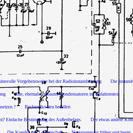
sinnvolle Vorgehensweise bei der Radioinstandsetzung
Die Instand
ung
Alte, ehemals verbaute, Kondensatoren im Isolationstest
setzen ?
Becherelko neu befüllen
cht? Einfache Bestimmung des Außenbelags.
Der etwas andere Kon
Die Kunden mit Leidenschaft
Netzspannung früher und heute