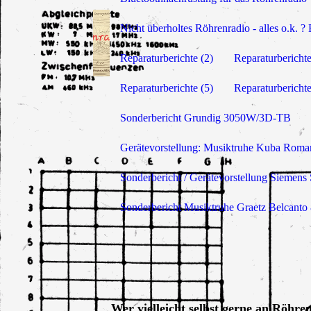
Nicht überholtes Röhrenradio - alles o.k. ? 
Reparaturberichte (2)
Reparaturberichte
Reparaturberichte (5)
Reparaturberichte
Sonderbericht Grundig 3050W/3D-TB
Gerätevorstellung: Musiktruhe Kuba Roma
Sonderbericht / Gerätevorstellung Siemen
Sonderbericht Musiktruhe Graetz Belcanto
Wer vielleicht selbst gerne an Röhren