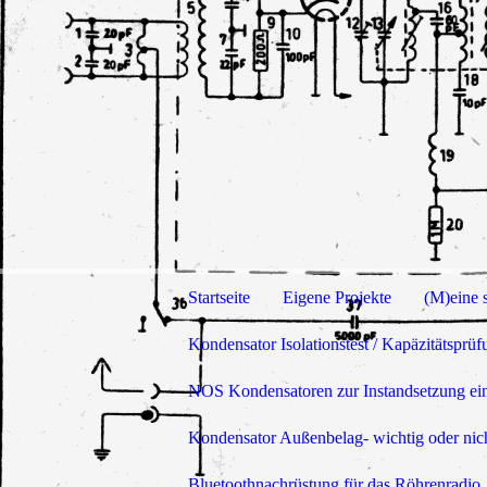
Startseite
Eigene Projekte
(M)eine 
Kondensator Isolationstest / Kapäzitätsprüf
NOS Kondensatoren zur Instandsetzung ein
Kondensator Außenbelag- wichtig oder ni
Bluetoothnachrüstung für das Röhrenradio