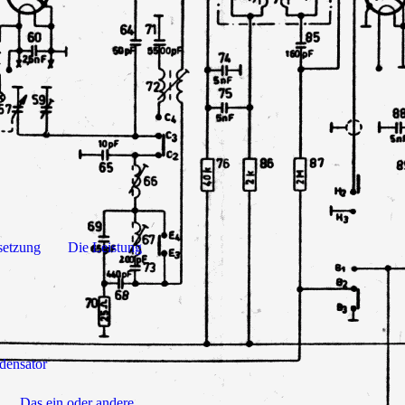
setzung
Die Leistung
densator
Das ein oder andere....