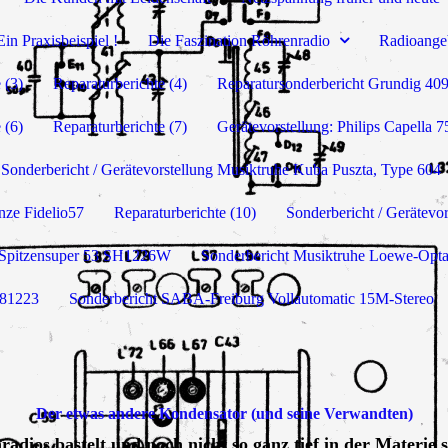
Ein Praxisbeispiel !
Die Faszination Röhrenradio
Radioange
 (3)
Reparaturberichte (4)
Reparatursonderbericht Grundig 40
 (6)
Reparaturberichte (7)
Gerätevorstellung: Philips Capella 
Sonderbericht / Gerätevorstellung Musiktruhe Kuba Puszta, Type 604
nze Fidelio57
Reparaturberichte (10)
Sonderbericht / Gerätevo
s Spitzensuper 53 SH1226W
Sonderbericht Musiktruhe Loewe-Opt
 81223
Sonderbericht SABA-Freiburg Vollautomatic 15M-Stereo
Der etwas andere Kondensator (und seine Verwandten)
radios bastelt und noch nicht so ganz tief in der Materie s