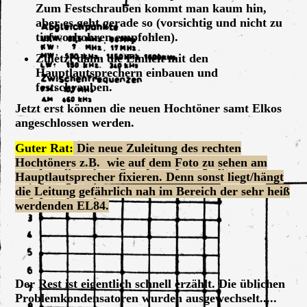
Zum Festschrauben kommt man kaum hin,
aber es geht gerade so (vorsichtig und nicht zu
tief vorbohren empfohlen).
Zuletzt dann die Einheit mit den
Hauptlautsprechern einbauen und
festschrauben.
Jetzt erst können die neuen Hochtöner samt Elkos
angeschlossen werden.
Guter Rat:
Die neue Zuleitung des rechten
Hochtöners z.B. wie auf dem Foto zu sehen am
Hauptlautsprecher fixieren. Denn sonst liegt/hängt
die Leitung gefährlich nah im Bereich der sehr heiß
werdenden EL84.
Grundig 3090_56, neuer Seitenlautsprecher rechts
Grundig 3090_56, neuer Seitenlautsprecher links
Der Rest ist eigentlich schnell erzählt. Die üblichen
Problemkondensatoren wurden ausgewechselt.....