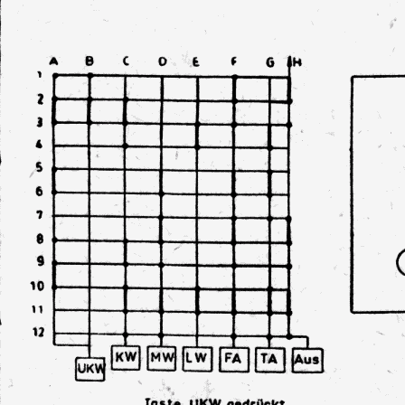
3090_56, provisorisch angeschlossen,neue Hochtöner