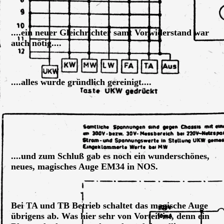
Austauschteile Grundig 3090_56
....ein neuer Gleichrichter samt Vorwiderstand war
auch nötig....
Grundig 3090_56, neuer Gleichrichter Vorwiderstand-1
....alles wurde gründlich gereinigt....
Grundig 3090_56, Chassis gereinigt
Grundig 3090_56, Front gereinigt
....und zum Schluß gab es noch ein wunderschönes,
neues, magisches Auge EM34 in NOS.
Magisches Auge EM34 in NOS
Bei TA und TB Betrieb schaltet das magische Auge
übrigens ab. Was hier sehr von Vorteil ist, denn ein