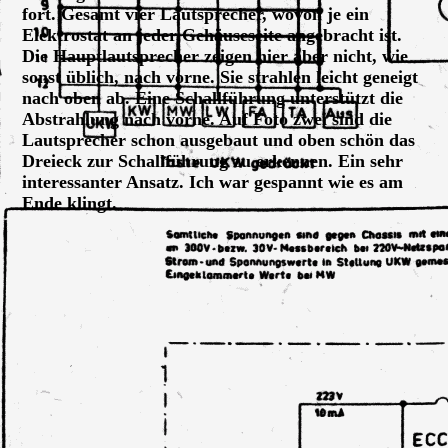
fort. Gesamt vier Lautsprecher, wovon je ein
Elektrostat an jeder Gehäuseseite angebracht ist.
Die Hauptlautsprecher zeigen hier aber nicht, wie
sonst üblich, nach vorne. Sie strahlen leicht geneigt
nach oben ab. Eine Schallführung unterstützt die
Abstrahlung nach vorne. Auf Foto zwei sind die
Lautsprecher schon ausgebaut und oben schön das
Dreieck zur Schallführung zu erkennen. Ein sehr
interessanter Ansatz. Ich war gespannt wie es am
Ende klingt.