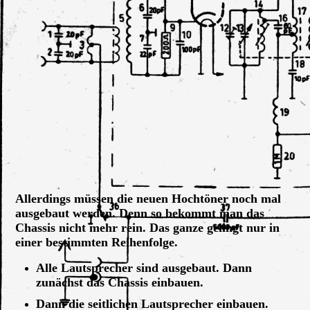
Provis. Anschluß der Gehäuselautsprecher an den AÜ-1
Allerdings müssen die neuen Hochtöner noch mal
ausgebaut werden. Denn so bekommt man das
Chassis nicht mehr rein. Das ganze gelingt nur in
einer bestimmten Reihenfolge.
Alle Lautsprecher sind ausgebaut. Dann
zunächst das Chassis einbauen.
Dann die seitlichen Lautsprecher einbauen.