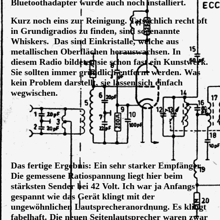
Bluetoothadapter wurde auch noch installiert.
Kurz noch eins zur Reinigung. Tatsächlich recht oft
in Grundigradios zu finden, sind sogenannte
Whiskers. Das sind Einkristalle, welche aus
metallischen Oberflächen herauswachsen. In
diesem Radio bildeten sie schon fast ein Kunstwerk.
Sie sollten immer gründlich entfernt werden. Was
kein Problem darstellt, sie lassen sich einfach
wegwischen.
Whiskers
Whiskers, Nahansicht
Das fertige Ergebnis: Ein sehr starker Empfänger.
Die gemessene Ratiospannung liegt hier beim
stärksten Sender bei 42 Volt. Ich war ja Anfangs
gespannt wie das Gerät klingt mit der
ungewöhnlichen Lautsprecheranordnung. Es klingt
fabelhaft. Die neuen Seitenlautsprecher waren zwar