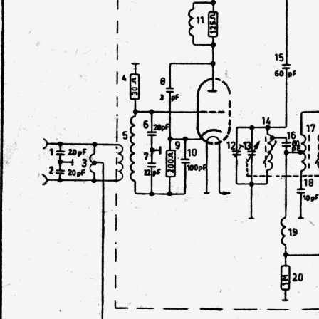
Grundig 3090_56, Originalzustand