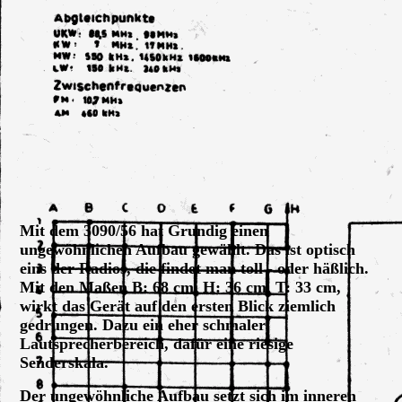
Grundig 3090_56
Mit dem 3090/56 hat Grundig einen
ungewöhnlichen Aufbau gewählt. Das ist optisch
eins der Radios, die findet man toll - oder häßlich.
Mit den Maßen B: 68 cm, H: 36 cm, T: 33 cm,
wirkt das Gerät auf den ersten Blick ziemlich
gedrungen. Dazu ein eher schmaler
Lautsprecherbereich, dafür eine riesige
Senderskala.
Der ungewöhnliche Aufbau setzt sich im inneren