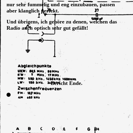
nur sehr fummelig und eng einzubauen, passen
aber klanglich perfekt.
Und übrigens, ich gehöre zu denen, welchen das
Radio auch optisch sehr gut gefällt!
Grundig 3090_56
Grundig 3090_56, oben
Grundig 3090_56, Rückwand
Grundig 3090_56, Innenansicht
Bericht Ende.