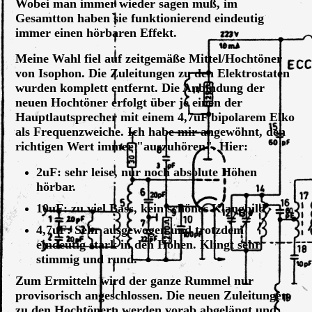
Wobei man immer wieder sagen muß, im
Gesamtton haben sie funktionierend eindeutig
immer einen hörbaren Effekt.
Meine Wahl fiel auf zeitgemäße Mittel/Hochtöner
von Isophon. Die Zuleitungen zu den Elektrostaten
wurden komplett entfernt. Die Anbindung der
neuen Hochtöner erfolgt über je einen der
Hauptlautsprecher mit einem 4,7uF bipolarem Elko
als Frequenzweiche. Ich habe mir angewöhnt, den
richtigen Wert immer "auszuhören". Hier:
2uF: sehr leise, nur noch absolute Höhen
hörbar.
10uF: zu viel Bass, kein schönes Klangbild
4,7uF: Sehr ausgewogen und trotzdem
eindeutig stark in den Höhen. Klingt sehr
stimmig und rund.
Zum Ermitteln wird der ganze Rummel nur
provisorisch angeschlossen. Die neuen Zuleitungen
zu den Hochtönern werden vorab abgelängt und